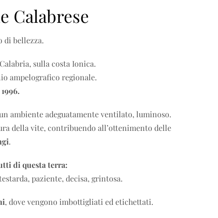
one Calabrese
 di bellezza.
 Calabria, sulla costa Ionica.
nio ampelografico regionale.
 1996.
e un ambiente adeguatamente ventilato, luminoso.
ra della vite, contribuendo all’ottenimento delle
ngi
.
utti di questa terra:
estarda, paziente, decisa, grintosa.
ni
, dove vengono imbottigliati ed etichettati.