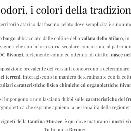
i odori, i colori della tradizi
territorio atavico dal fascino celato dove semplicità è sinonimo
o borgo
abbracciato dalle colline della
vallata dello Stilaro
, in
vigneti che con la loro storia secolare concorrono al patrimo
C Bivongi
, fortemente voluta ed ottenuta di diritto,
nasce nel
 l’esposizione prevalente dei versanti concorrono a determinar
ei terreni
, interagiscono in maniera determinante con la coltu
uliari caratteristiche fisico chimiche ed organolettiche Bivo
 si impongono e non lasciano dubbi sulle
caratteristiche dei fr
ganolettica che esprime appieno la personalità della regione: t
 vigneti della
Cantina Murace
, è qui dove maturano i
nostri vi
Tutto qui, a
Bivongi
.