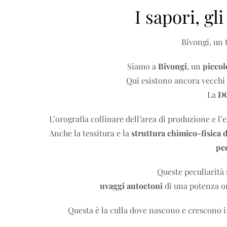
I sapori, gl
Bivongi, un 
Siamo a
Bivongi
, un
piccol
Qui esistono ancora vecchi 
La
DO
L’orografia collinare dell’area di produzione e
Anche la tessitura e la
struttura chimico-fisica d
pec
Queste peculiarità
uvaggi autoctoni
di una potenza or
Questa è la culla dove nascono e crescono i